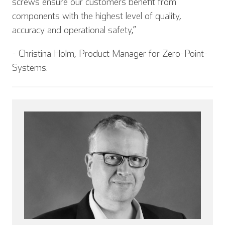
screws ensure our customers benefit from
components with the highest level of quality,
accuracy and operational safety,”
Español
Français
- Christina Holm, Product Manager for Zero-Point-
Systems.
Italiano