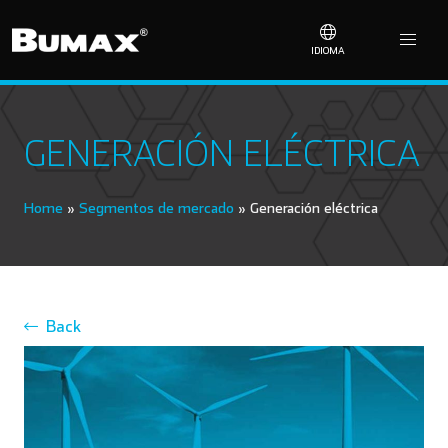
IDIOMA
GENERACIÓN ELÉCTRICA
Home
»
Segmentos de mercado
»
Generación eléctrica
Back