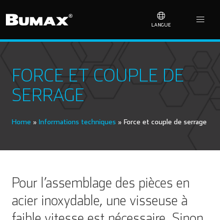
LANGUE
FORCE ET COUPLE DE
SERRAGE
Home
»
Informations techniques
»
Force et couple de serrage
Pour l’assemblage des pièces en
acier inoxydable, une visseuse à
faible vitesse est nécessaire. Sinon