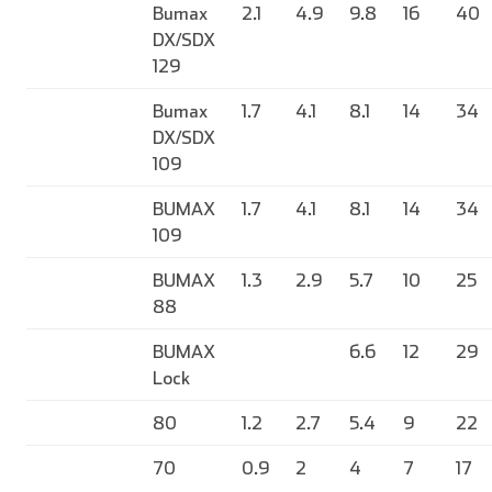
Bumax
2.1
4.9
9.8
16
40
DX/SDX
129
Bumax
1.7
4.1
8.1
14
34
DX/SDX
109
BUMAX
1.7
4.1
8.1
14
34
109
BUMAX
1.3
2.9
5.7
10
25
88
BUMAX
6.6
12
29
Lock
80
1.2
2.7
5.4
9
22
70
0.9
2
4
7
17