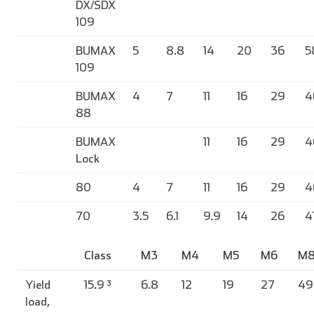
DX/SDX
109
BUMAX
5
8.8
14
20
36
5
109
BUMAX
4
7
11
16
29
4
88
BUMAX
11
16
29
4
Lock
80
4
7
11
16
29
4
70
3.5
6.1
9.9
14
26
4
Class
M3
M4
M5
M6
M
Yield
15.9 ³
6.8
12
19
27
49
load,