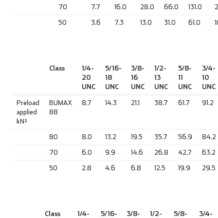
70
7.7
16.0
28.0
66.0
131.0
2
50
3.6
7.3
13.0
31.0
61.0
1
Class
1/4-
5/16-
3/8-
1/2-
5/8-
3/4-
20
18
16
13
11
10
UNC
UNC
UNC
UNC
UNC
UNC
Preload
BUMAX
8.7
14.3
21.1
38.7
61.7
91.2
applied
88
kN²
80
8.0
13.2
19.5
35.7
56.9
84.2
70
6.0
9.9
14.6
26.8
42.7
63.2
50
2.8
4.6
6.8
12.5
19.9
29.5
Class
1/4-
5/16-
3/8-
1/2-
5/8-
3/4-