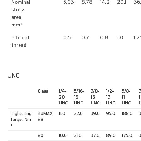
Nominal
5.03
8.78
14.2
20.1
36
stress
area
mm²
Pitch of
0.5
0.7
0.8
1.0
1.2
thread
UNC
Class
1/4-
5/16-
3/8-
1/2-
5/8-
3
20
18
16
13
11
1
UNC
UNC
UNC
UNC
UNC
Tightening
BUMAX
11.0
22.0
39.0
95.0
188.0
torque Nm
88
¹
80
10.0
21.0
37.0
89.0
175.0