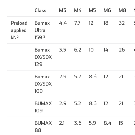
Class
M3
M4
M5
M6
M8
Preload
Bumax
4.4
7.7
12
18
32
applied
Ultra
kN²
159 ³
Bumax
3.5
6.2
10
14
26
DX/SDX
129
Bumax
2.9
5.2
8.6
12
21
DX/SDX
109
BUMAX
2.9
5.2
8.6
12
21
109
BUMAX
2.1
3.6
5.9
8.4
15
88