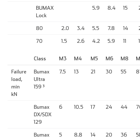
BUMAX
5.9
8.4
15
Lock
80
2.0
3.4
5.5
7.8
14
70
1.5
2.6
4.2
5.9
11
Class
M3
M4
M5
M6
M8
M
Failure
Bumax
7.5
13
21
30
55
8
load,
Ultra
min
159 ³
kN
Bumax
6
10.5
17
24
44
7
DX/SDX
129
Bumax
5
8.8
14
20
36
5