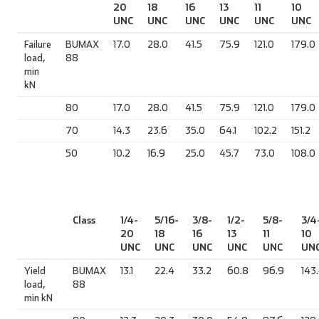
20
18
16
13
11
10
UNC
UNC
UNC
UNC
UNC
UNC
Failure
BUMAX
17.0
28.0
41.5
75.9
121.0
179.0
load,
88
min
kN
80
17.0
28.0
41.5
75.9
121.0
179.0
70
14.3
23.6
35.0
64.1
102.2
151.2
50
10.2
16.9
25.0
45.7
73.0
108.0
Class
1/4-
5/16-
3/8-
1/2-
5/8-
3/4
20
18
16
13
11
10
UNC
UNC
UNC
UNC
UNC
UN
Yield
BUMAX
13.1
22.4
33.2
60.8
96.9
143
load,
88
min kN