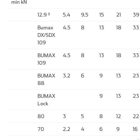
min kN
12.9 ³
5.4
9.5
15
21
39
Bumax
4.5
8
13
18
33
DX/SDX
109
BUMAX
4.5
8
13
18
33
109
BUMAX
3.2
6
9
13
23
88
BUMAX
9
13
23
Lock
80
3
5
8
12
22
70
2.2
4
6
9
16