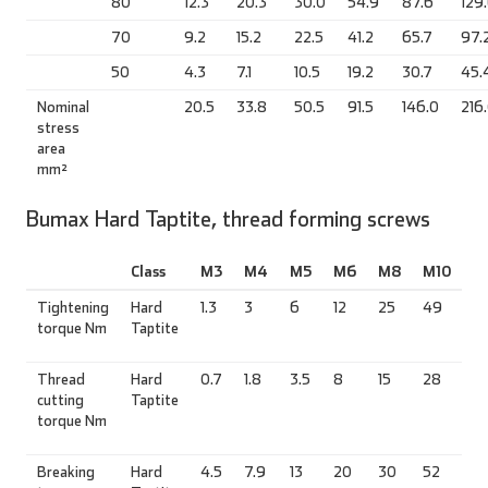
80
12.3
20.3
30.0
54.9
87.6
129
70
9.2
15.2
22.5
41.2
65.7
97.
50
4.3
7.1
10.5
19.2
30.7
45.
Nominal
20.5
33.8
50.5
91.5
146.0
216
stress
area
mm²
Bumax Hard Taptite, thread forming screws
Class
M3
M4
M5
M6
M8
M10
Tightening
Hard
1.3
3
6
12
25
49
torque Nm
Taptite
Thread
Hard
0.7
1.8
3.5
8
15
28
cutting
Taptite
torque Nm
Breaking
Hard
4.5
7.9
13
20
30
52