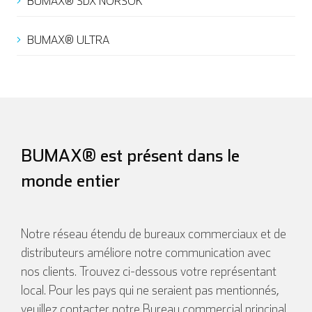
BUMAX® SDX NORSOK
BUMAX® ULTRA
English
Deutsch
BUMAX® est présent dans le
monde entier
Español
Français
Notre réseau étendu de bureaux commerciaux et de
distributeurs améliore notre communication avec
nos clients. Trouvez ci-dessous votre représentant
local. Pour les pays qui ne seraient pas mentionnés,
Italien
veuillez contacter notre Bureau commercial principal.