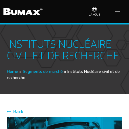
LANGUE
INSTITUTS NUCLÉAIRE
CIVIL ET DE RECHERCHE
Home
»
Segments de marché
»
Instituts Nucléaire civil et de
recherche
Back