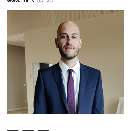
www.boltistruct.fr
.