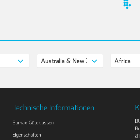
Technische Informationen
K
B
Bumax-Güteklassen
Bu
Eigenschaften
8