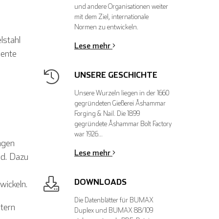
und andere Organisationen weiter
mit dem Ziel, internationale
Normen zu entwickeln.
lstahl
Lese mehr
mente
UNSERE GESCHICHTE
Unsere Wurzeln liegen in der 1660
gegründeten Gießerei Åshammar
Forging & Nail. Die 1899
gegründete Åshammar Bolt Factory
war 1926…
ngen
Lese mehr
nd. Dazu
DOWNLOADS
ickeln.
Die Datenblätter für BUMAX
stern
Duplex und BUMAX 88/109