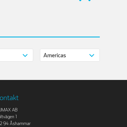
ontakt
UMAX AB
ltvägen 1
12 94 Åshammar