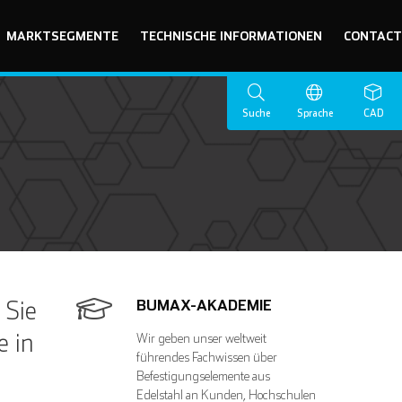
MARKTSEGMENTE
TECHNISCHE INFORMATIONEN
CONTACT
Suche
Sprache
CAD
 Sie
BUMAX-AKADEMIE
e in
Wir geben unser weltweit
führendes Fachwissen über
Befestigungselemente aus
Edelstahl an Kunden, Hochschulen