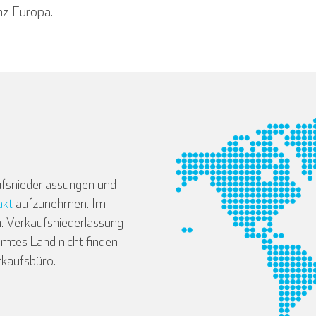
nz Europa.
Deutsch
Español
Français
fsniederlassungen und
akt
aufzunehmen. Im
. Verkaufsniederlassung
mmtes Land nicht finden
rkaufsbüro.