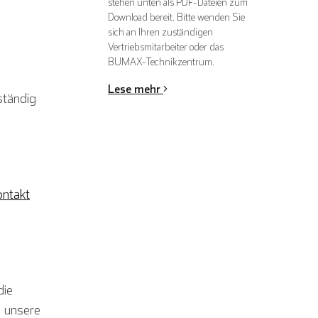
stehen unten als PDF-Dateien zum
Download bereit. Bitte wenden Sie
sich an Ihren zuständigen
Vertriebsmitarbeiter oder das
BUMAX-Technikzentrum.
Lese mehr
ständig
ntakt
die
d unsere