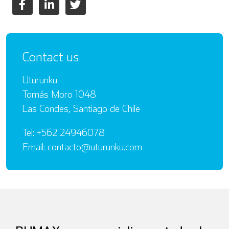
Contact us
Uturunku
Tomás Moro 1048
Las Condes, Santiago de Chile
Tel: +562 24946078
Email: contacto@uturunku.com