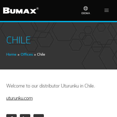
IDIOMA
CHILE
Home
»
Offices
»
Chile
Welcome to our distributor Uturunku in Chile.
uturunku.com