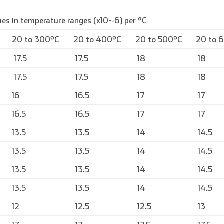
es in temperature ranges (x10^-6) per °C
Deutsch
Español
Français
20 to 300ºC
20 to 400ºC
20 to 500ºC
20 to 
17.5
17.5
18
18
17.5
17.5
18
18
16
16.5
17
17
16.5
16.5
17
17
13.5
13.5
14
14.5
13.5
13.5
14
14.5
13.5
13.5
14
14.5
13.5
13.5
14
14.5
12
12.5
12.5
13