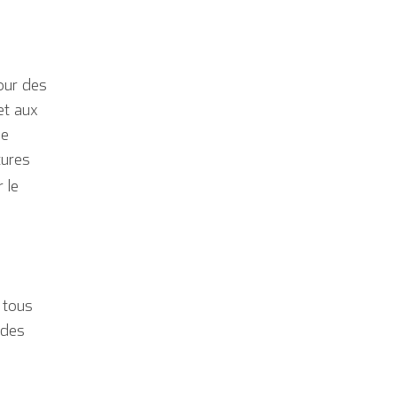
our des
et aux
de
tures
 le
 tous
 des