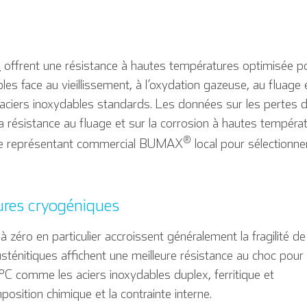
s
P
offrent une résistance à hautes températures optimisée p
les face au vieillissement, à l’oxydation gazeuse, au fluage 
aciers inoxydables standards. Les données sur les pertes 
 résistance au fluage et sur la corrosion à hautes tempéra
®
tre représentant commercial BUMAX
local pour sélectionner
ures cryogéniques
zéro en particulier accroissent généralement la fragilité de
usténitiques affichent une meilleure résistance au choc pour
°C comme les aciers inoxydables duplex, ferritique et
position chimique et la contrainte interne.