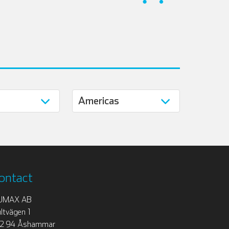
ontact
UMAX AB
ltvägen 1
12 94 Åshammar