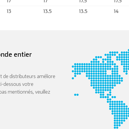
17
17
17.5
17.5
13
13.5
13.5
14
nde entier
 de distributeurs améliore
ci-dessous votre
 pas mentionnés, veuillez