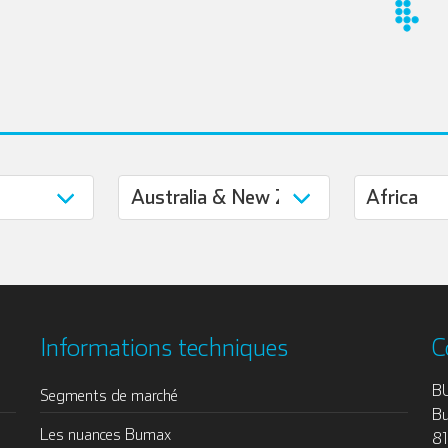
Informations techniques
C
B
Segments de marché
Bu
Les nuances Bumax
8