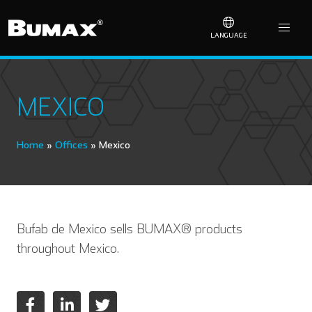
LANGUAGE
MEXICO
Home
»
Offices
»
Mexico
Bufab de Mexico sells BUMAX® products
throughout Mexico.