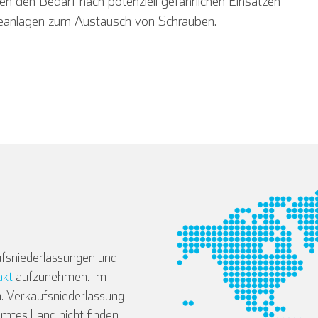
n den Bedarf nach potenziell gefährlichen Einsätzen
eanlagen zum Austausch von Schrauben.
fsniederlassungen und
akt
aufzunehmen. Im
. Verkaufsniederlassung
mmtes Land nicht finden