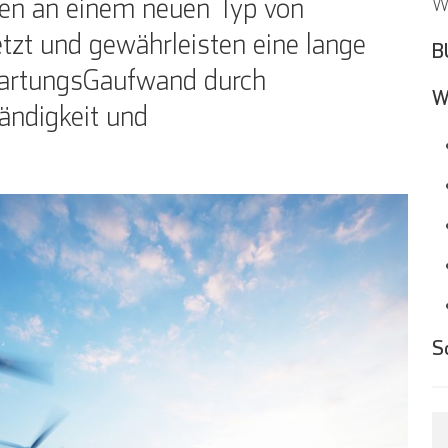
 an einem neuen Typ von
Wi
tzt und gewährleisten eine lange
B
Wartungs¬aufwand durch
W
ändigkeit und
S