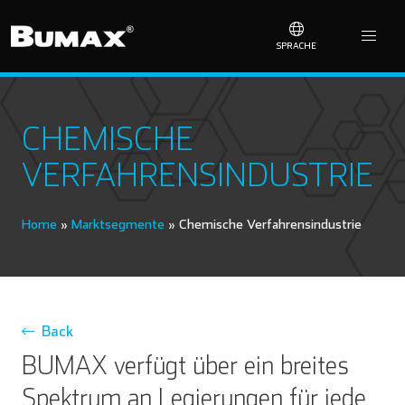
SPRACHE
CHEMISCHE
VERFAHRENSINDUSTRIE
Home
»
Marktsegmente
»
Chemische Verfahrensindustrie
Back
BUMAX verfügt über ein breites
Spektrum an Legierungen für jede