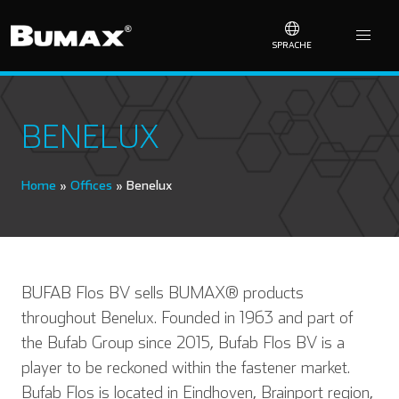
SPRACHE
BENELUX
Home
»
Offices
»
Benelux
BUFAB Flos BV sells BUMAX® products
throughout Benelux. Founded in 1963 and part of
the Bufab Group since 2015, Bufab Flos BV is a
player to be reckoned within the fastener market.
Bufab Flos is located in Eindhoven, Brainport region,